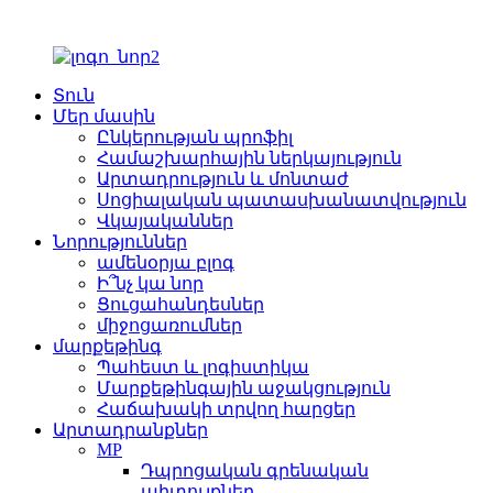
Տուն
Մեր մասին
Ընկերության պրոֆիլ
Համաշխարհային ներկայություն
Արտադրություն և մոնտաժ
Սոցիալական պատասխանատվություն
Վկայականներ
Նորություններ
ամենօրյա բլոգ
Ի՞նչ կա նոր
Ցուցահանդեսներ
միջոցառումներ
մարքեթինգ
Պահեստ և լոգիստիկա
Մարքեթինգային աջակցություն
Հաճախակի տրվող հարցեր
Արտադրանքներ
MP
Դպրոցական գրենական
պիտույքներ