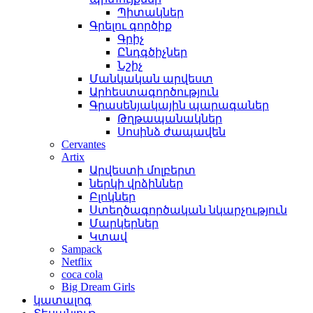
Պիտակներ
Գրելու գործիք
Գրիչ
Ընդգծիչներ
Նշիչ
Մանկական արվեստ
Արհեստագործություն
Գրասենյակային պարագաներ
Թղթապանակներ
Սոսինձ ժապավեն
Cervantes
Artix
Արվեստի մոլբերտ
ներկի վրձիններ
Բլոկներ
Ստեղծագործական նկարչություն
Մարկերներ
Կտավ
Sampack
Netflix
coca cola
Big Dream Girls
կատալոգ