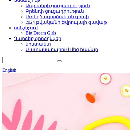
Տեսանյութ
Ապրանքի ցուցադրություն
Բրենդի ցուցադրություն
Ստեղծագործական գոտի
2024 թվականի Եվրոպայի գավաթ
ոգեշնչում
Big Dream Girls
Դարձեք գործընկեր
կոնտակտ
Մատակարարում մեզ համար
English