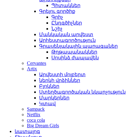
Պիտակներ
Գրելու գործիք
Գրիչ
Ընդգծիչներ
Նշիչ
Մանկական արվեստ
Արհեստագործություն
Գրասենյակային պարագաներ
Թղթապանակներ
Սոսինձ ժապավեն
Cervantes
Artix
Արվեստի մոլբերտ
ներկի վրձիններ
Բլոկներ
Ստեղծագործական նկարչություն
Մարկերներ
Կտավ
Sampack
Netflix
coca cola
Big Dream Girls
կատալոգ