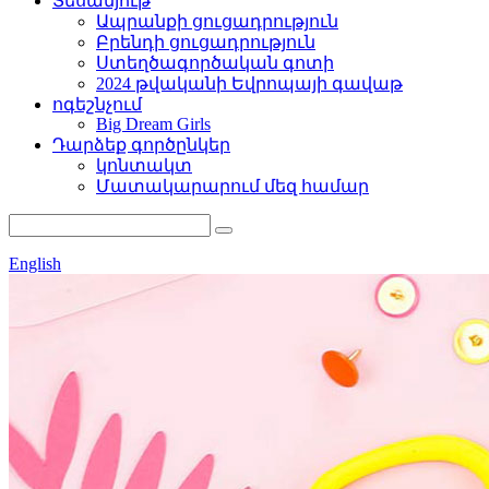
Տեսանյութ
Ապրանքի ցուցադրություն
Բրենդի ցուցադրություն
Ստեղծագործական գոտի
2024 թվականի Եվրոպայի գավաթ
ոգեշնչում
Big Dream Girls
Դարձեք գործընկեր
կոնտակտ
Մատակարարում մեզ համար
English