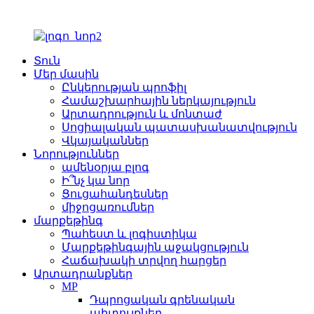
Տուն
Մեր մասին
Ընկերության պրոֆիլ
Համաշխարհային ներկայություն
Արտադրություն և մոնտաժ
Սոցիալական պատասխանատվություն
Վկայականներ
Նորություններ
ամենօրյա բլոգ
Ի՞նչ կա նոր
Ցուցահանդեսներ
միջոցառումներ
մարքեթինգ
Պահեստ և լոգիստիկա
Մարքեթինգային աջակցություն
Հաճախակի տրվող հարցեր
Արտադրանքներ
MP
Դպրոցական գրենական
պիտույքներ