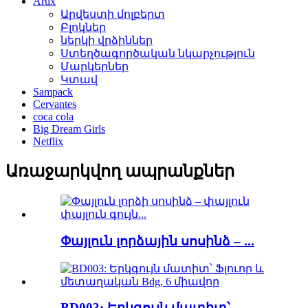
Artix
Արվեստի մոլբերտ
Բլոկներ
ներկի վրձիններ
Ստեղծագործական նկարչություն
Մարկերներ
Կտավ
Sampack
Cervantes
coca cola
Big Dream Girls
Netflix
Առաջարկվող ապրանքներ
Փայլուն լորձային սոսինձ – ...
BD003: Երկգույն մատիտ՝