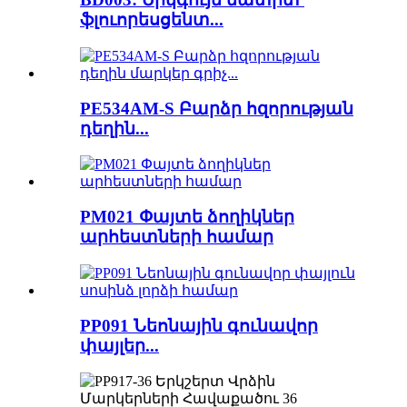
ֆլուորեսցենտ...
PE534AM-S Բարձր հզորության
դեղին...
PM021 Փայտե ձողիկներ
արհեստների համար
PP091 Նեոնային գունավոր
փայլեր...