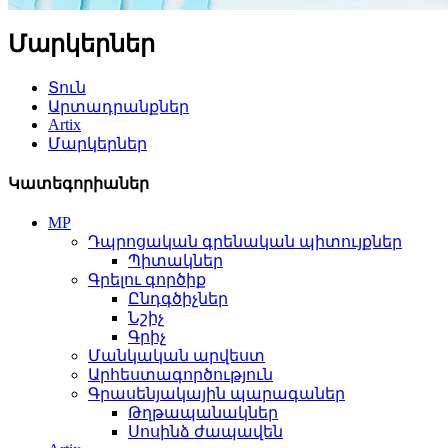
Մարկերներ
Տուն
Արտադրանքներ
Artix
Մարկերներ
Կատեգորիաներ
MP
Դպրոցական գրենական պիտույքներ
Պիտակներ
Գրելու գործիք
Ընդգծիչներ
Նշիչ
Գրիչ
Մանկական արվեստ
Արհեստագործություն
Գրասենյակային պարագաներ
Թղթապանակներ
Սոսինձ ժապավեն