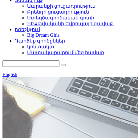
Տեսանյութ
Ապրանքի ցուցադրություն
Բրենդի ցուցադրություն
Ստեղծագործական գոտի
2024 թվականի Եվրոպայի գավաթ
ոգեշնչում
Big Dream Girls
Դարձեք գործընկեր
կոնտակտ
Մատակարարում մեզ համար
English