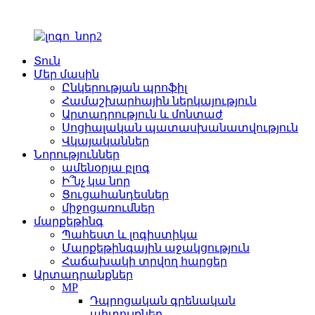
Տուն
Մեր մասին
Ընկերության պրոֆիլ
Համաշխարհային ներկայություն
Արտադրություն և մոնտաժ
Սոցիալական պատասխանատվություն
Վկայականներ
Նորություններ
ամենօրյա բլոգ
Ի՞նչ կա նոր
Ցուցահանդեսներ
միջոցառումներ
մարքեթինգ
Պահեստ և լոգիստիկա
Մարքեթինգային աջակցություն
Հաճախակի տրվող հարցեր
Արտադրանքներ
MP
Դպրոցական գրենական
պիտույքներ