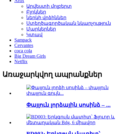
Artix
Արվեստի մոլբերտ
Բլոկներ
ներկի վրձիններ
Ստեղծագործական նկարչություն
Մարկերներ
Կտավ
Sampack
Cervantes
coca cola
Big Dream Girls
Netflix
Առաջարկվող ապրանքներ
Փայլուն լորձային սոսինձ – ...
BD003: Երկգույն մատիտ՝