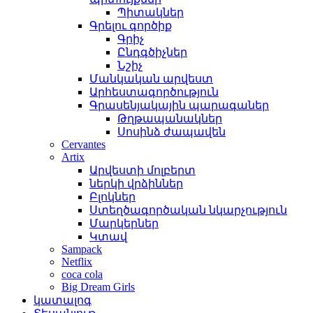
Պիտակներ
Գրելու գործիք
Գրիչ
Ընդգծիչներ
Նշիչ
Մանկական արվեստ
Արհեստագործություն
Գրասենյակային պարագաներ
Թղթապանակներ
Սոսինձ ժապավեն
Cervantes
Artix
Արվեստի մոլբերտ
ներկի վրձիններ
Բլոկներ
Ստեղծագործական նկարչություն
Մարկերներ
Կտավ
Sampack
Netflix
coca cola
Big Dream Girls
կատալոգ