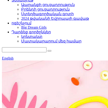
Տեսանյութ
Ապրանքի ցուցադրություն
Բրենդի ցուցադրություն
Ստեղծագործական գոտի
2024 թվականի Եվրոպայի գավաթ
ոգեշնչում
Big Dream Girls
Դարձեք գործընկեր
կոնտակտ
Մատակարարում մեզ համար
English