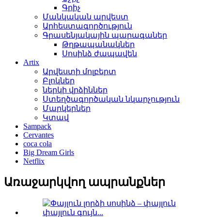
Գրիչ
Մանկական արվեստ
Արհեստագործություն
Գրասենյակային պարագաներ
Թղթապանակներ
Սոսինձ ժապավեն
Artix
Արվեստի մոլբերտ
Բլոկներ
ներկի վրձիններ
Ստեղծագործական նկարչություն
Մարկերներ
Կտավ
Sampack
Cervantes
coca cola
Big Dream Girls
Netflix
Առաջարկվող ապրանքներ