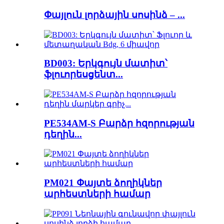
Փայլուն լորձային սոսինձ – ...
BD003: Երկգույն մատիտ՝
ֆլուորեսցենտ...
PE534AM-S Բարձր հզորության
դեղին...
PM021 Փայտե ձողիկներ
արհեստների համար