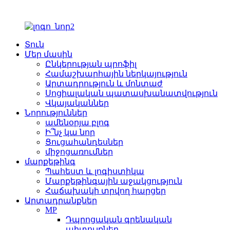
Տուն
Մեր մասին
Ընկերության պրոֆիլ
Համաշխարհային ներկայություն
Արտադրություն և մոնտաժ
Սոցիալական պատասխանատվություն
Վկայականներ
Նորություններ
ամենօրյա բլոգ
Ի՞նչ կա նոր
Ցուցահանդեսներ
միջոցառումներ
մարքեթինգ
Պահեստ և լոգիստիկա
Մարքեթինգային աջակցություն
Հաճախակի տրվող հարցեր
Արտադրանքներ
MP
Դպրոցական գրենական
պիտույքներ