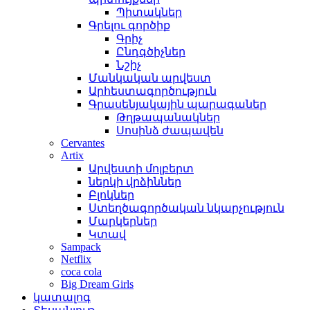
Պիտակներ
Գրելու գործիք
Գրիչ
Ընդգծիչներ
Նշիչ
Մանկական արվեստ
Արհեստագործություն
Գրասենյակային պարագաներ
Թղթապանակներ
Սոսինձ ժապավեն
Cervantes
Artix
Արվեստի մոլբերտ
ներկի վրձիններ
Բլոկներ
Ստեղծագործական նկարչություն
Մարկերներ
Կտավ
Sampack
Netflix
coca cola
Big Dream Girls
կատալոգ