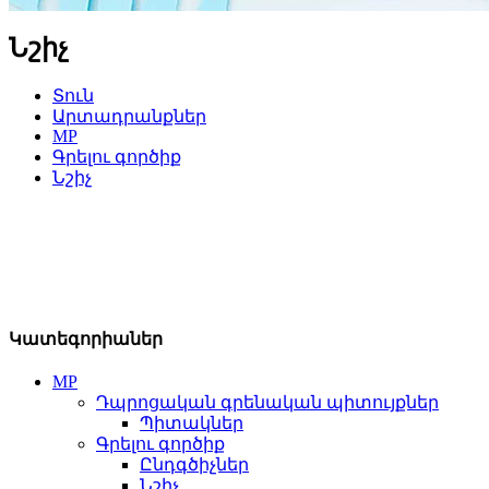
Նշիչ
Տուն
Արտադրանքներ
MP
Գրելու գործիք
Նշիչ
Կատեգորիաներ
MP
Դպրոցական գրենական պիտույքներ
Պիտակներ
Գրելու գործիք
Ընդգծիչներ
Նշիչ