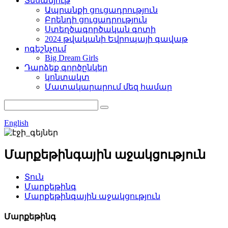
Տեսանյութ
Ապրանքի ցուցադրություն
Բրենդի ցուցադրություն
Ստեղծագործական գոտի
2024 թվականի Եվրոպայի գավաթ
ոգեշնչում
Big Dream Girls
Դարձեք գործընկեր
կոնտակտ
Մատակարարում մեզ համար
English
Մարքեթինգային աջակցություն
Տուն
Մարքեթինգ
Մարքեթինգային աջակցություն
Մարքեթինգ