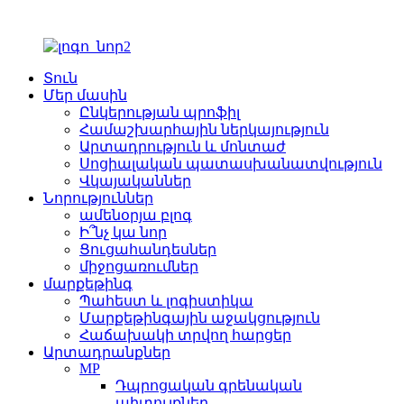
Տուն
Մեր մասին
Ընկերության պրոֆիլ
Համաշխարհային ներկայություն
Արտադրություն և մոնտաժ
Սոցիալական պատասխանատվություն
Վկայականներ
Նորություններ
ամենօրյա բլոգ
Ի՞նչ կա նոր
Ցուցահանդեսներ
միջոցառումներ
մարքեթինգ
Պահեստ և լոգիստիկա
Մարքեթինգային աջակցություն
Հաճախակի տրվող հարցեր
Արտադրանքներ
MP
Դպրոցական գրենական
պիտույքներ