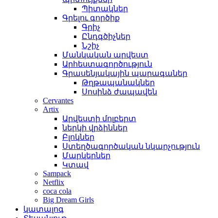
Պիտակներ
Գրելու գործիք
Գրիչ
Ընդգծիչներ
Նշիչ
Մանկական արվեստ
Արհեստագործություն
Գրասենյակային պարագաներ
Թղթապանակներ
Սոսինձ ժապավեն
Cervantes
Artix
Արվեստի մոլբերտ
ներկի վրձիններ
Բլոկներ
Ստեղծագործական նկարչություն
Մարկերներ
Կտավ
Sampack
Netflix
coca cola
Big Dream Girls
կատալոգ