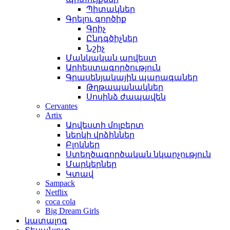
Պիտակներ
Գրելու գործիք
Գրիչ
Ընդգծիչներ
Նշիչ
Մանկական արվեստ
Արհեստագործություն
Գրասենյակային պարագաներ
Թղթապանակներ
Սոսինձ ժապավեն
Cervantes
Artix
Արվեստի մոլբերտ
ներկի վրձիններ
Բլոկներ
Ստեղծագործական նկարչություն
Մարկերներ
Կտավ
Sampack
Netflix
coca cola
Big Dream Girls
կատալոգ