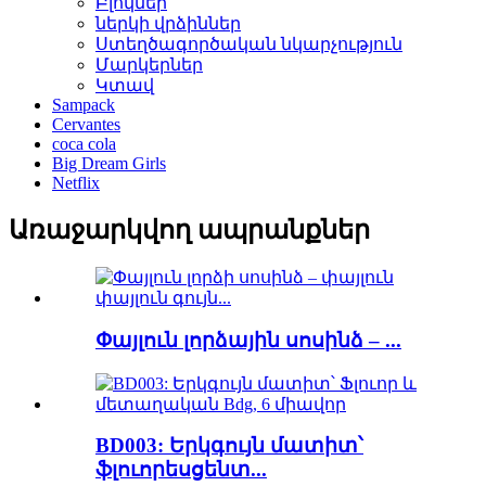
Բլոկներ
ներկի վրձիններ
Ստեղծագործական նկարչություն
Մարկերներ
Կտավ
Sampack
Cervantes
coca cola
Big Dream Girls
Netflix
Առաջարկվող ապրանքներ
Փայլուն լորձային սոսինձ – ...
BD003: Երկգույն մատիտ՝
ֆլուորեսցենտ...