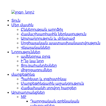
Տուն
Մեր մասին
Ընկերության պրոֆիլ
Համաշխարհային ներկայություն
Արտադրություն և մոնտաժ
Սոցիալական պատասխանատվություն
Վկայականներ
Նորություններ
ամենօրյա բլոգ
Ի՞նչ կա նոր
Ցուցահանդեսներ
միջոցառումներ
մարքեթինգ
Պահեստ և լոգիստիկա
Մարքեթինգային աջակցություն
Հաճախակի տրվող հարցեր
Արտադրանքներ
MP
Դպրոցական գրենական
պիտույքներ