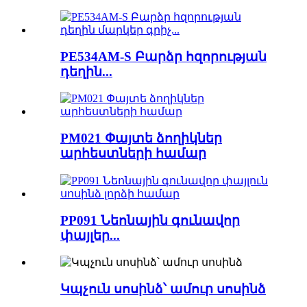
PE534AM-S Բարձր հզորության
դեղին...
PM021 Փայտե ձողիկներ
արհեստների համար
PP091 Նեոնային գունավոր
փայլեր...
Կպչուն սոսինձ՝ ամուր սոսինձ