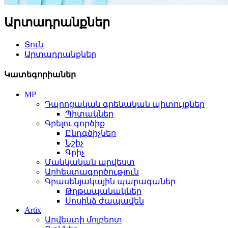
Արտադրանքներ
Տուն
Արտադրանքներ
Կատեգորիաներ
MP
Դպրոցական գրենական պիտույքներ
Պիտակներ
Գրելու գործիք
Ընդգծիչներ
Նշիչ
Գրիչ
Մանկական արվեստ
Արհեստագործություն
Գրասենյակային պարագաներ
Թղթապանակներ
Սոսինձ ժապավեն
Artix
Արվեստի մոլբերտ