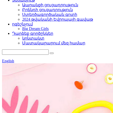
Տեսանյութ
Ապրանքի ցուցադրություն
Բրենդի ցուցադրություն
Ստեղծագործական գոտի
2024 թվականի Եվրոպայի գավաթ
ոգեշնչում
Big Dream Girls
Դարձեք գործընկեր
կոնտակտ
Մատակարարում մեզ համար
English