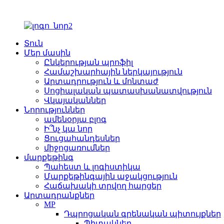
Տուն
Մեր մասին
Ընկերության պրոֆիլ
Համաշխարհային ներկայություն
Արտադրություն և մոնտաժ
Սոցիալական պատասխանատվություն
Վկայականներ
Նորություններ
ամենօրյա բլոգ
Ի՞նչ կա նոր
Ցուցահանդեսներ
միջոցառումներ
մարքեթինգ
Պահեստ և լոգիստիկա
Մարքեթինգային աջակցություն
Հաճախակի տրվող հարցեր
Արտադրանքներ
MP
Դպրոցական գրենական պիտույքներ
Պիտակներ