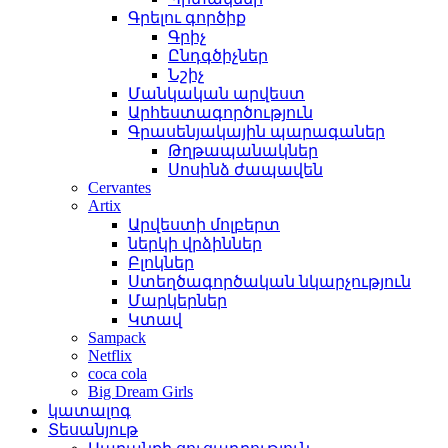
Գրելու գործիք
Գրիչ
Ընդգծիչներ
Նշիչ
Մանկական արվեստ
Արհեստագործություն
Գրասենյակային պարագաներ
Թղթապանակներ
Սոսինձ ժապավեն
Cervantes
Artix
Արվեստի մոլբերտ
ներկի վրձիններ
Բլոկներ
Ստեղծագործական նկարչություն
Մարկերներ
Կտավ
Sampack
Netflix
coca cola
Big Dream Girls
կատալոգ
Տեսանյութ