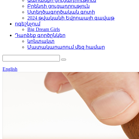
Ապրանքի ցուցադրություն
Բրենդի ցուցադրություն
Ստեղծագործական գոտի
2024 թվականի Եվրոպայի գավաթ
ոգեշնչում
Big Dream Girls
Դարձեք գործընկեր
կոնտակտ
Մատակարարում մեզ համար
English