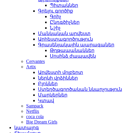
Պիտակներ
Գրելու գործիք
Գրիչ
Ընդգծիչներ
Նշիչ
Մանկական արվեստ
Արհեստագործություն
Գրասենյակային պարագաներ
Թղթապանակներ
Սոսինձ ժապավեն
Cervantes
Artix
Արվեստի մոլբերտ
ներկի վրձիններ
Բլոկներ
Ստեղծագործական նկարչություն
Մարկերներ
Կտավ
Sampack
Netflix
coca cola
Big Dream Girls
կատալոգ