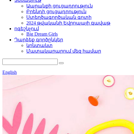
Տեսանյութ
Ապրանքի ցուցադրություն
Բրենդի ցուցադրություն
Ստեղծագործական գոտի
2024 թվականի Եվրոպայի գավաթ
ոգեշնչում
Big Dream Girls
Դարձեք գործընկեր
կոնտակտ
Մատակարարում մեզ համար
English