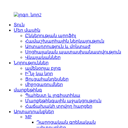
Տուն
Մեր մասին
Ընկերության պրոֆիլ
Համաշխարհային ներկայություն
Արտադրություն և մոնտաժ
Սոցիալական պատասխանատվություն
Վկայականներ
Նորություններ
ամենօրյա բլոգ
Ի՞նչ կա նոր
Ցուցահանդեսներ
միջոցառումներ
մարքեթինգ
Պահեստ և լոգիստիկա
Մարքեթինգային աջակցություն
Հաճախակի տրվող հարցեր
Արտադրանքներ
MP
Դպրոցական գրենական
պիտույքներ